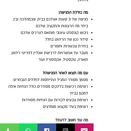
גדולות.
מה כוללת הפגישה:
פגישה של 3 שעות אצלכם בבית, שבמהלכה נבין
ביחד מה הרצונות והתקציב שלכם
גיבוש קונספט עיצובי מותאם לצרכים שלכם
סידור נכון של הריהוט בחלל
בחירת צבעוניות וחומרים
מעבר על אפשרויות לרכישת אונליין לפריטי ריהוט,
תאורה, טקסטיל, אקססוריז ועוד
​עם מה תצאו לאחר הפגישה?
מסמך מסודר המכיל התייחסות לחללים הנבחרים
רשימת רכישות בלינקים מסודרים כולל הנחיות איפה
למקם בבית
רשימת צבעים לקירות עם הנחיות מסודרות
רשימת בעלי מקצוע מומלצים
מה עוד חשוב לדעת?
פגישת הייעוץ כוללת חלל מרכזי אחד לבחירתכם