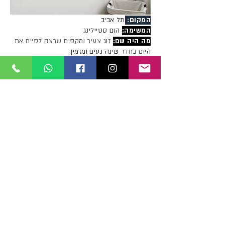
המקום:
תל אביב
המשימה:
הום סטיילינג
מה היה שם:
זוג צעיר ומקסים שרצה לסיים את
היום בחדר
שינה נעים ומזמין.
החדר שינה עוצב גוונים המשרים אווירה רגועה,
.שילבנו מיטה מפנקת בצבע ירקרק עם טקסטיל
איכותי המחבר בין כל הפריטים בחדר
.חומריות עדינה היא שם המשחק
חזרה לפרויקטים
רוצה שאצור איתך קשר?
אנא מלא/י פרטים ואעשה
זאת בהקדם